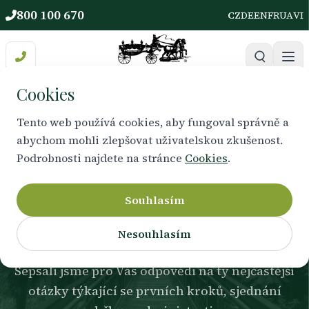
800 100 670
CZ
DE
EN
FR
UA
VI
Cookies
Tento web používá cookies, aby fungoval správně a
abychom mohli zlepšovat uživatelskou zkušenost.
VŠE, CO POTŘEBUJETE VĚDĚT
Podrobnosti najdete na stránce
Cookies
.
Často kladené otázky k
pohřbu
Souhlasím
Nesouhlasím
Sepsali jsme pro Vás odpovědi na ty nejčastější
otázky týkající se prvních kroků, sjednání