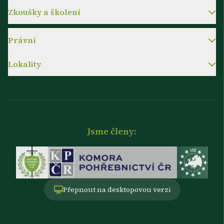
Zkoušky a školení
Právní
Lokality
Jsme členy:
Přepnout na desktopovou verzi