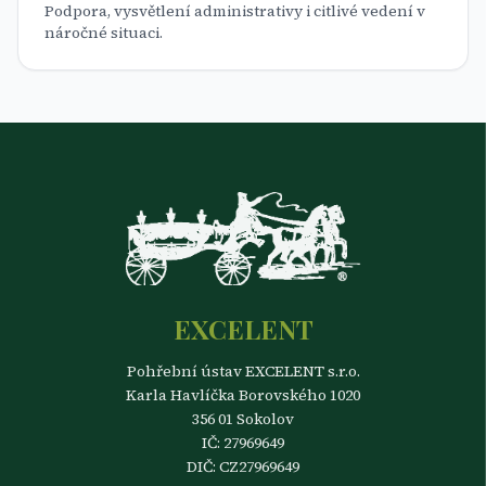
Podpora, vysvětlení administrativy i citlivé vedení v
náročné situaci.
EXCELENT
Pohřební ústav EXCELENT s.r.o.
Karla Havlíčka Borovského 1020
356 01 Sokolov
IČ: 27969649
DIČ: CZ27969649