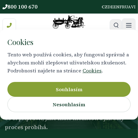
800 100 670
CZ
DE
EN
FR
UA
VI
Cookies
Tento web používá cookies, aby fungoval správně a
abychom mohli zlepšovat uživatelskou zkušenost.
KROK ZA KROKEM
Podrobnosti najdete na stránce
Cookies
.
Jak objednat pohřeb
Souhlasím
Sjednání posledního rozloučení nemusíte
Nesouhlasím
zvládat sami. Připravili jsme přehledný postup,
co si připravit, jaké máte možnosti a jak celý
proces probíhá.