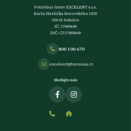
Pohřební ústav EXCELENT s.r.o.
Karla Havlíčka Borovského 1020
356 01 Sokolov
IČ: 27969649
DIČ: CZ27969649
800 100 670
excelentt@seznam.cz
Sledujte nás