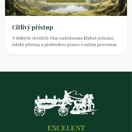
Citlivý přístup
V těžkých chvílích Vám nabídneme klidné jednání,
lidský přístup a praktickou pomoc s celým procesem.
EXCELENT