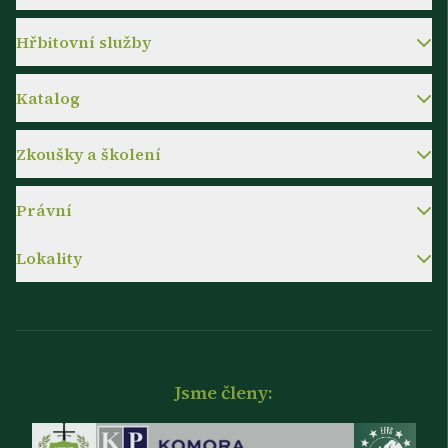
Hřbitovní služby
Katalog
Zkoušky a školení
Právní
Lokality
Jsme členy: