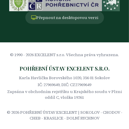
Přepnout na desktopovou verzi
© 1990 -
2026
EXCELENT s.r.o. Všechna práva vyhrazena.
POHŘEBNÍ ÚSTAV EXCELENT S.R.O.
Karla Havlíčka Borovského 1020, 356 01 Sokolov
IČ: 27969649, DIČ: CZ27969649
Zapsána v obchodním rejstříku u Krajského soudu v Plzni
oddíl C, vložka 19261
©
2026
POHŘEBNÍ ÚSTAV EXCELENT | SOKOLOV - CHODOV -
CHEB - KRASLICE - DOLNÍ RYCHNOV