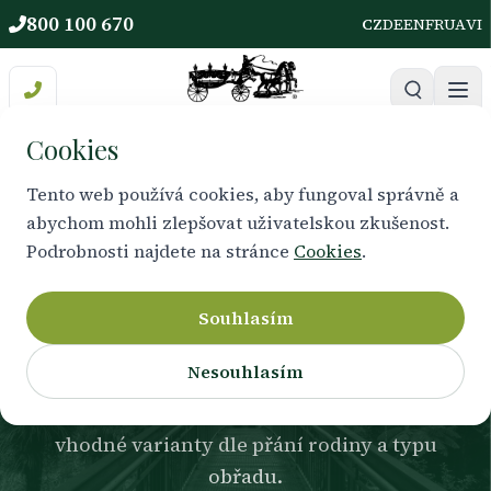
800 100 670
CZ
DE
EN
FR
UA
VI
Cookies
Tento web používá cookies, aby fungoval správně a
abychom mohli zlepšovat uživatelskou zkušenost.
KATALOG
Podrobnosti najdete na stránce
Cookies
.
Rakve
Souhlasím
Nesouhlasím
Nabízíme více typů rakví pro rozloučení s
obřadem i pro kremaci. Rádi Vám představíme
vhodné varianty dle přání rodiny a typu
obřadu.