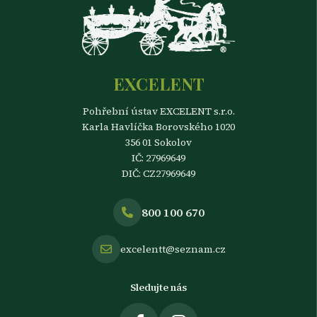
EXCELENT
Pohřební ústav EXCELENT s.r.o.
Karla Havlíčka Borovského 1020
356 01 Sokolov
IČ: 27969649
DIČ: CZ27969649
800 100 670
excelentt@seznam.cz
Sledujte nás