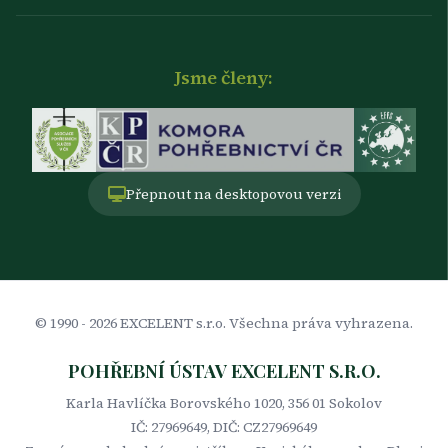
Jsme členy:
Přepnout na desktopovou verzi
© 1990 -
2026
EXCELENT s.r.o. Všechna práva vyhrazena.
POHŘEBNÍ ÚSTAV EXCELENT S.R.O.
Karla Havlíčka Borovského 1020, 356 01 Sokolov
IČ: 27969649, DIČ: CZ27969649