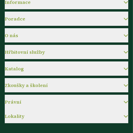
Informace
Poradce
O nás
Hřbitovní služby
Katalog
Zkoušky a školení
Právní
Lokality