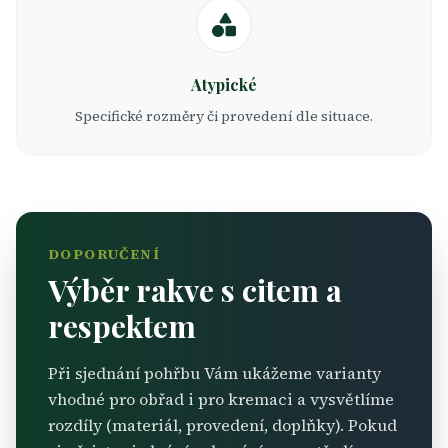
Atypické
Specifické rozměry či provedení dle situace.
DOPORUČENÍ
Výběr rakve s citem a
respektem
Při sjednání pohřbu Vám ukážeme varianty
vhodné pro obřad i pro kremaci a vysvětlíme
rozdíly (materiál, provedení, doplňky). Pokud