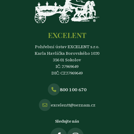
EXCELENT
Pohřební ústav EXCELENT s.r.o.
Karla Havlíčka Borovského 1020
356 01 Sokolov
IČ: 27969649
DIČ: CZ27969649
800 100 670
excelentt@seznam.cz
Sledujte nás