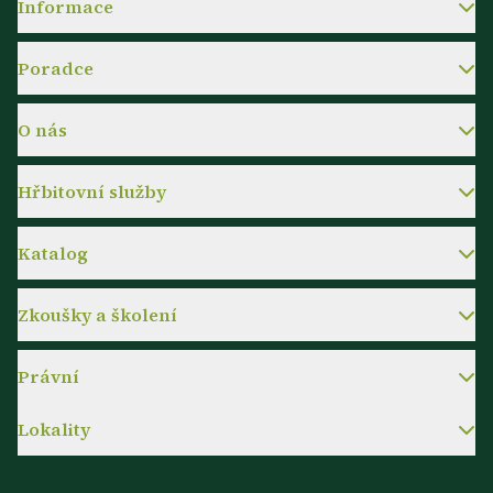
Informace
Poradce
O nás
Hřbitovní služby
Katalog
Zkoušky a školení
Právní
Lokality