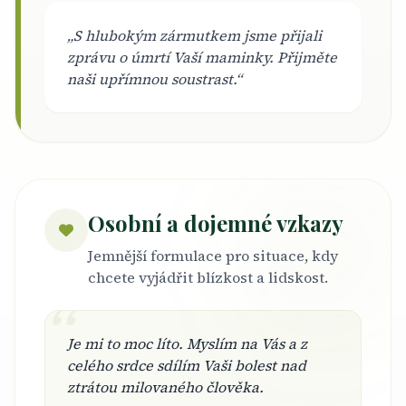
„S hlubokým zármutkem jsme přijali
zprávu o úmrtí Vaší maminky. Přijměte
naši upřímnou soustrast.“
Osobní a dojemné vzkazy
Jemnější formulace pro situace, kdy
chcete vyjádřit blízkost a lidskost.
“
Je mi to moc líto. Myslím na Vás a z
celého srdce sdílím Vaši bolest nad
ztrátou milovaného člověka.