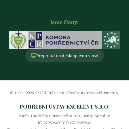
Jsme členy:
Přepnout na desktopovou verzi
© 1990 -
2026
EXCELENT s.r.o. Všechna práva vyhrazena.
POHŘEBNÍ ÚSTAV EXCELENT S.R.O.
Karla Havlíčka Borovského 1020, 356 01 Sokolov
IČ: 27969649, DIČ: CZ27969649