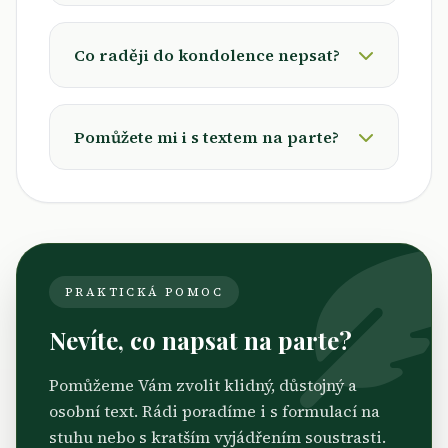
Co raději do kondolence nepsat?
Pomůžete mi i s textem na parte?
PRAKTICKÁ POMOC
Nevíte, co napsat na parte?
Pomůžeme Vám zvolit klidný, důstojný a
osobní text. Rádi poradíme i s formulací na
stuhu nebo s kratším vyjádřením soustrasti.