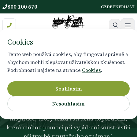
800 100 670
CZ
DE
EN
FR
UA
VI
Cookies
Tento web používá cookies, aby fungoval správně a
abychom mohli zlepšovat uživatelskou zkušenost.
VYJÁDŘENÍ ÚČASTI
Podrobnosti najdete na stránce
Cookies
.
Kondolence a vzory textů
Souhlasím
Najít správná slova v těžké chvíli nebývá
Nesouhlasím
snadné. Připravili jsme pro Vás jemné
inspirace, vzory textů i stručná doporučení,
která mohou pomoci při vyjádření soustrasti i
při tvorbě smutečního oznámení.