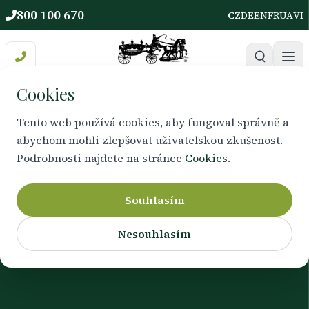
800 100 670
CZ
DE
EN
FR
UA
VI
Cookies
Tento web používá cookies, aby fungoval správně a
abychom mohli zlepšovat uživatelskou zkušenost.
PRÁVNÍ INFORMACE
Podrobnosti najdete na stránce
Cookies
.
Odstoupení od smlouvy
Souhlasím
Informace o změnách, zrušení objednávky
Nesouhlasím
a storno podmínkách.