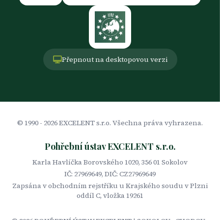
Přepnout na desktopovou verzi
© 1990 -
2026
EXCELENT s.r.o. Všechna práva vyhrazena.
Pohřební ústav EXCELENT s.r.o.
Karla Havlíčka Borovského 1020, 356 01 Sokolov
IČ: 27969649, DIČ: CZ27969649
Zapsána v obchodním rejstříku u Krajského soudu v Plzni
oddíl C, vložka 19261