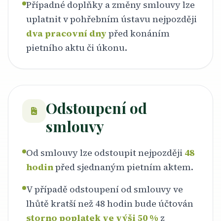
Případné doplňky a změny smlouvy lze
uplatnit v pohřebním ústavu nejpozději
dva pracovní dny
před konáním
pietního aktu či úkonu.
Odstoupení od
smlouvy
Od smlouvy lze odstoupit nejpozději
48
hodin
před sjednaným pietním aktem.
V případě odstoupení od smlouvy ve
lhůtě kratší než 48 hodin bude účtován
storno poplatek ve výši 50 %
z