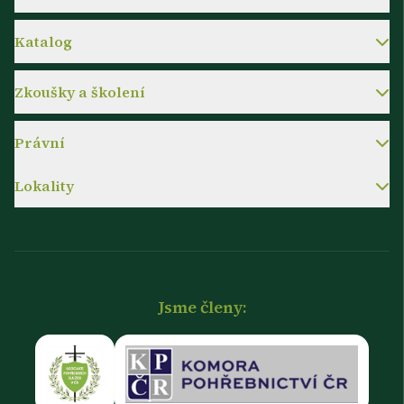
Katalog
Zkoušky a školení
Právní
Lokality
Jsme členy: