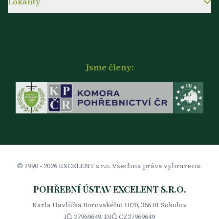
Lokality
Jsme členy:
© 1990 -
2026
EXCELENT s.r.o. Všechna práva vyhrazena.
POHŘEBNÍ ÚSTAV EXCELENT S.R.O.
Karla Havlíčka Borovského 1020, 356 01 Sokolov
IČ: 27969649, DIČ: CZ27969649