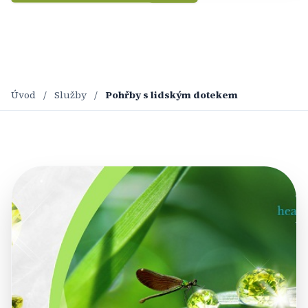
Domluvit schůzku
Úvod
/
Služby
/
Pohřby s lidským dotekem