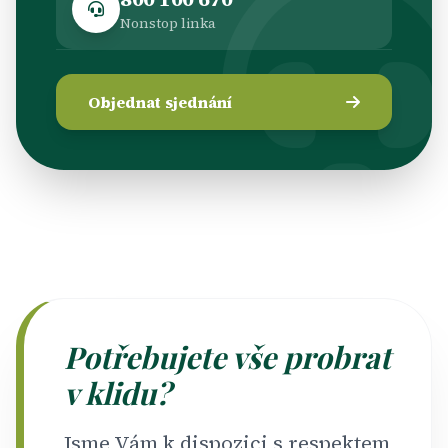
Nonstop linka
Objednat sjednání
Potřebujete vše probrat
v klidu?
Jsme Vám k dispozici s respektem