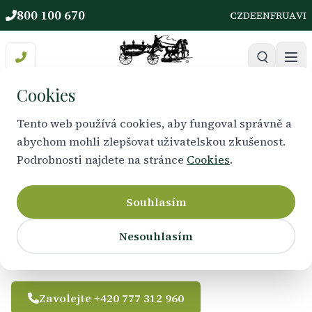
800 100 670
CZ
DE
EN
FR
UA
VI
Cookies
Tento web používá cookies, aby fungoval správně a
CITLIVÝ PŘÍSTUP A ÚCTA
abychom mohli zlepšovat uživatelskou zkušenost.
Pohřby s lidským
Podrobnosti najdete na stránce
Cookies
.
dotekem
Souhlasím
Přesně takové rozloučení, jaké by si Váš blízký
Nesouhlasím
přál.
Zavolejte +420 777 312 960