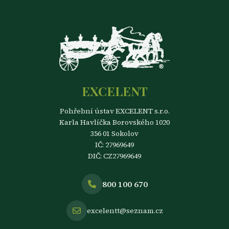
EXCELENT
Pohřební ústav EXCELENT s.r.o.
Karla Havlíčka Borovského 1020
356 01 Sokolov
IČ: 27969649
DIČ: CZ27969649
800 100 670
excelentt@seznam.cz