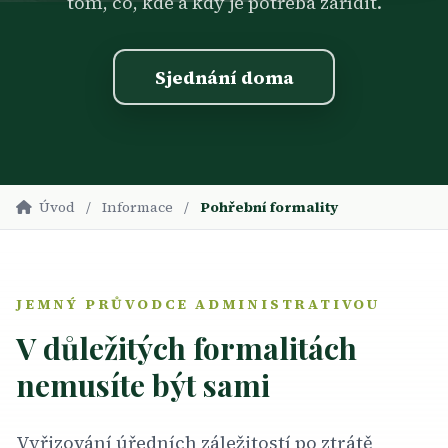
tom, co, kde a kdy je potřeba zařídit.
Sjednání doma
Úvod
/
Informace
/
Pohřební formality
JEMNÝ PRŮVODCE ADMINISTRATIVOU
V důležitých formalitách
nemusíte být sami
Vyřizování úředních záležitostí po ztrátě