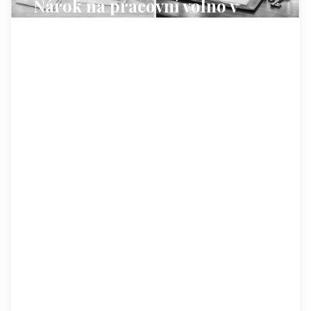
Nárok na pracovní volno v
souvislosti s úmrtím v rodině
Zákoník práce (příloha k nařízení vlády č.
590/2006 Sb.) přiznává pracovní volno s
náhradou mzdy v souvislosti s úmrtím v
rodině. Přehled nejčastějších situací najdete
níže.
Manžel, druh, dítě
2 dny
při úmrtí a
1 další den
na účast na
pohřbu.
Rodiče a sourozenci
1 den
na účast na pohřbu a další den, pokud