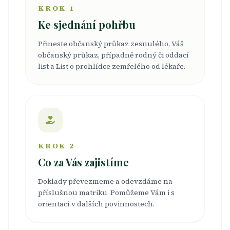
KROK 1
Ke sjednání pohřbu
Přineste občanský průkaz zesnulého, Váš
občanský průkaz, případně rodný či oddací
list a List o prohlídce zemřelého od lékaře.
KROK 2
Co za Vás zajistíme
Doklady převezmeme a odevzdáme na
příslušnou matriku. Pomůžeme Vám i s
orientací v dalších povinnostech.