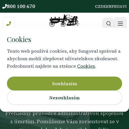
800 100 670
CZ
DE
EN
FR
UA
VI
Cookies
Tento web používá cookies, aby fungoval správně a
abychom mohli zlepšovat uživatelskou zkušenost.
CO JE POTŘEBA VYŘÍDIT
Podrobnosti najdete na stránce
Cookies
.
Pohřební formality a
úřady
Souhlasím
Nesouhlasím
Přehledný průvodce administrativou spojenou
s úmrtím. Pomůžeme Vám zorientovat se v