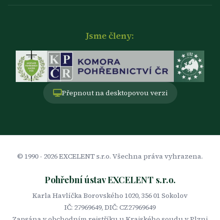
Jsme členy:
Přepnout na desktopovou verzi
© 1990 -
2026
EXCELENT s.r.o. Všechna práva vyhrazena.
Pohřební ústav EXCELENT s.r.o.
Karla Havlíčka Borovského 1020, 356 01 Sokolov
IČ: 27969649, DIČ: CZ27969649
Zapsána v obchodním rejstříku u Krajského soudu v Plzni