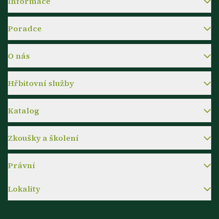
Informace
Poradce
O nás
Hřbitovní služby
Katalog
Zkoušky a školení
Právní
Lokality