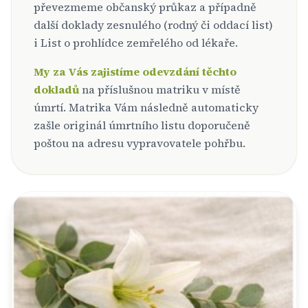
převezmeme občanský průkaz a případně
další doklady zesnulého (rodný či oddací list)
i List o prohlídce zemřelého od lékaře.
My za Vás zajistíme odevzdání těchto
dokladů
na příslušnou matriku v místě
úmrtí. Matrika Vám následně automaticky
zašle originál úmrtního listu doporučeně
poštou na adresu vypravovatele pohřbu.