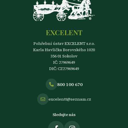
EXCELENT
Pohřební ústav EXCELENT s.r.o.
Karla Havlíčka Borovského 1020
356 01 Sokolov
IČ: 27969649
DIČ: CZ27969649
800 100 670
excelentt@seznam.cz
Sledujte nás