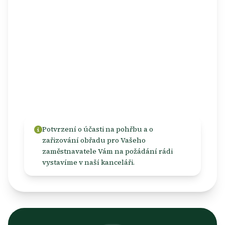
pohřeb zařizujete jako vypravovatel.
Prarodiče a vnuci
Nezbytně nutná doba, zpravidla maximálně
1 den
, případně další den při zařizování
pohřbu.
Potvrzení o účasti na pohřbu a o
zařizování obřadu pro Vašeho
zaměstnavatele Vám na požádání rádi
vystavíme v naší kanceláři.