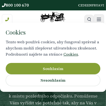
800 100 670
CZ
DE
EN
FR
UA
VI
Cookies
Tento web používá cookies, aby fungoval správně a
abychom mohli zlepšovat uživatelskou zkušenost.
HŘBITOVNÍ SLUŽBY
Podrobnosti najdete na stránce
Cookies
.
Výkopy hrobu
Souhlasím
Nesouhlasím
Výkop hrobu zajišťujeme s důrazem na
přesnost, návaznost na termín obřadu i respekt
k místu posledního odpočinku. Pomůžeme
Vám vyřídit vše potřebné tak, aby na Vás v