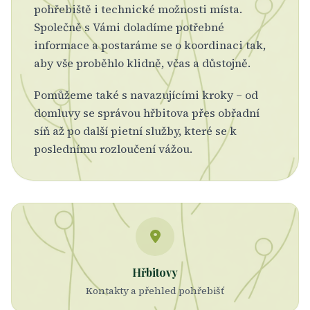
pohřebiště i technické možnosti místa.
Společně s Vámi doladíme potřebné
informace a postaráme se o koordinaci tak,
aby vše proběhlo klidně, včas a důstojně.
Pomůžeme také s navazujícími kroky – od
domluvy se správou hřbitova přes obřadní
síň až po další pietní služby, které se k
poslednímu rozloučení vážou.
Hřbitovy
Kontakty a přehled pohřebišť