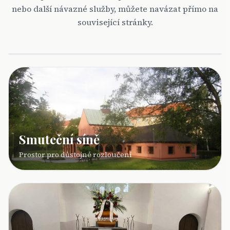
nebo další návazné služby, můžete navázat přímo na
Hřbitovy v kraji
související stránky.
Přehled míst a užitečné kontakty
Smuteční síně
Prostor pro důstojné rozloučení