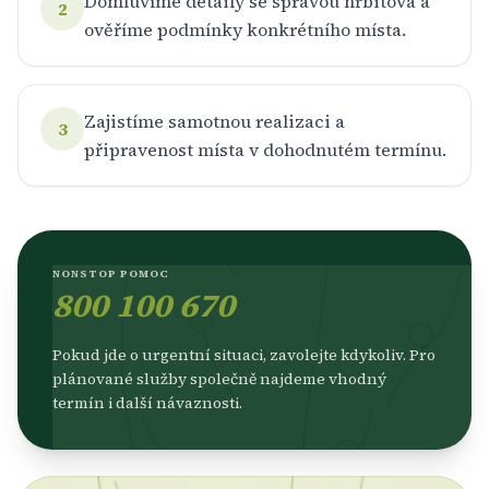
Domluvíme detaily se správou hřbitova a
2
ověříme podmínky konkrétního místa.
Zajistíme samotnou realizaci a
3
připravenost místa v dohodnutém termínu.
NONSTOP POMOC
800 100 670
Pokud jde o urgentní situaci, zavolejte kdykoliv. Pro
plánované služby společně najdeme vhodný
termín i další návaznosti.