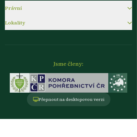
Právní
Lokality
Jsme členy:
Přepnout na desktopovou verzi