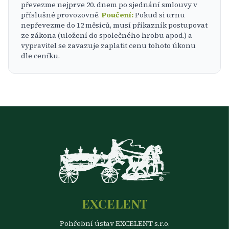
převezme nejprve 20. dnem po sjednání smlouvy v
příslušné provozovně.
Poučení:
Pokud si urnu
nepřevezme do 12 měsíců, musí příkazník postupovat
ze zákona (uložení do společného hrobu apod.) a
vypravitel se zavazuje zaplatit cenu tohoto úkonu
dle ceníku.
EXCELENT
Pohřební ústav EXCELENT s.r.o.