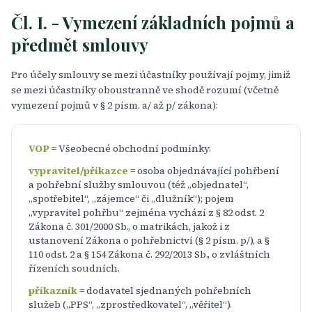
Čl. I. - Vymezení základních pojmů a
předmět smlouvy
Pro účely smlouvy se mezi účastníky používají pojmy, jimiž
se mezi účastníky oboustranně ve shodě rozumí (včetně
vymezení pojmů v § 2 písm. a/ až p/ zákona):
VOP
= Všeobecné obchodní podmínky.
vypravitel/příkazce
= osoba objednávající pohřbení
a pohřební služby smlouvou (též „objednatel“,
„spotřebitel“, „zájemce“ či „dlužník“); pojem
„vypravitel pohřbu“ zejména vychází z § 82 odst. 2
Zákona č. 301/2000 Sb., o matrikách, jakož i z
ustanovení Zákona o pohřebnictví (§ 2 písm. p/), a §
110 odst. 2 a § 154 Zákona č. 292/2013 Sb., o zvláštních
řízeních soudních.
příkazník
= dodavatel sjednaných pohřebních
služeb („PPS“, „zprostředkovatel“, „věřitel“).