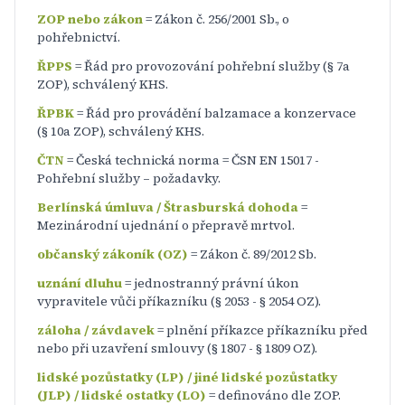
ZOP nebo zákon
= Zákon č. 256/2001 Sb., o
pohřebnictví.
ŘPPS
= Řád pro provozování pohřební služby (§ 7a
ZOP), schválený KHS.
ŘPBK
= Řád pro provádění balzamace a konzervace
(§ 10a ZOP), schválený KHS.
ČTN
= Česká technická norma = ČSN EN 15017 -
Pohřební služby – požadavky.
Berlínská úmluva / Štrasburská dohoda
=
Mezinárodní ujednání o přepravě mrtvol.
občanský zákoník (OZ)
= Zákon č. 89/2012 Sb.
uznání dluhu
= jednostranný právní úkon
vypravitele vůči příkazníku (§ 2053 - § 2054 OZ).
záloha / závdavek
= plnění příkazce příkazníku před
nebo při uzavření smlouvy (§ 1807 - § 1809 OZ).
lidské pozůstatky (LP) / jiné lidské pozůstatky
(JLP) / lidské ostatky (LO)
= definováno dle ZOP.