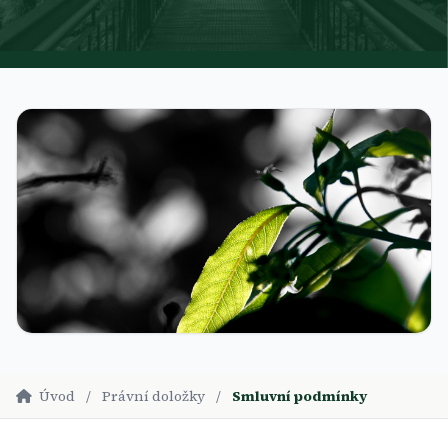
Úvod
/
Právní doložky
/
Smluvní podmínky