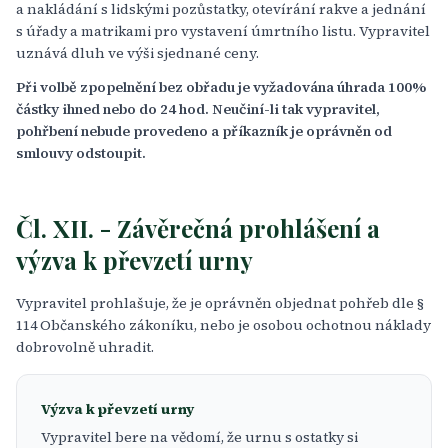
a nakládání s lidskými pozůstatky, otevírání rakve a jednání
s úřady a matrikami pro vystavení úmrtního listu. Vypravitel
uznává dluh ve výši sjednané ceny.
Při volbě zpopelnění bez obřadu je vyžadována úhrada 100%
částky ihned nebo do 24 hod. Neučiní-li tak vypravitel,
pohřbení nebude provedeno a příkazník je oprávněn od
smlouvy odstoupit.
Čl. XII. - Závěrečná prohlášení a
výzva k převzetí urny
Vypravitel prohlašuje, že je oprávněn objednat pohřeb dle §
114 Občanského zákoníku, nebo je osobou ochotnou náklady
dobrovolně uhradit.
Výzva k převzetí urny
Vypravitel bere na vědomí, že urnu s ostatky si