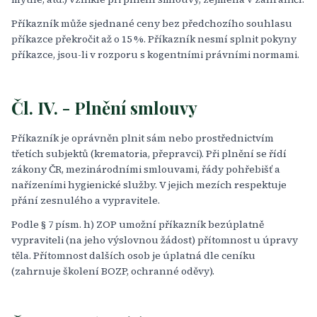
Příkazník může sjednané ceny bez předchozího souhlasu
příkazce překročit až o 15 %. Příkazník nesmí splnit pokyny
příkazce, jsou-li v rozporu s kogentními právními normami.
Čl. IV. - Plnění smlouvy
Příkazník je oprávněn plnit sám nebo prostřednictvím
třetích subjektů (krematoria, přepravci). Při plnění se řídí
zákony ČR, mezinárodními smlouvami, řády pohřebišť a
nařízeními hygienické služby. V jejich mezích respektuje
přání zesnulého a vypravitele.
Podle § 7 písm. h) ZOP umožní příkazník bezúplatně
vypraviteli (na jeho výslovnou žádost) přítomnost u úpravy
těla. Přítomnost dalších osob je úplatná dle ceníku
(zahrnuje školení BOZP, ochranné oděvy).