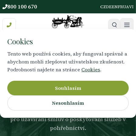
800 100 670
CZ
DE
EN
FR
UA
VI
Cookies
Tento web používá cookies, aby fungoval správně a
abychom mohli zlepšovat uživatelskou zkušenost.
PRÁVNÍ DOLOŽKY
Podrobnosti najdete na stránce
Cookies
.
Všeobecné obchodní
podmínky
Souhlasím
Nesouhlasím
pro uzavírání smluv o poskytování služeb v
pohřebnictví.