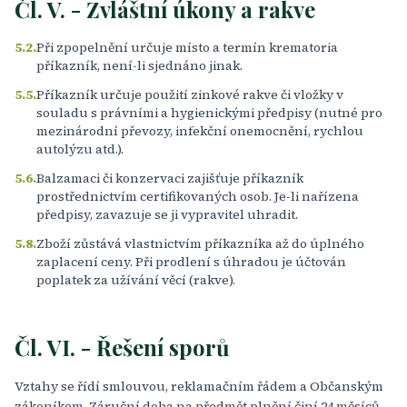
Čl. V. - Zvláštní úkony a rakve
5.2.
Při zpopelnění určuje místo a termín krematoria
příkazník, není-li sjednáno jinak.
5.5.
Příkazník určuje použití zinkové rakve či vložky v
souladu s právními a hygienickými předpisy (nutné pro
mezinárodní převozy, infekční onemocnění, rychlou
autolýzu atd.).
5.6.
Balzamaci či konzervaci zajišťuje příkazník
prostřednictvím certifikovaných osob. Je-li nařízena
předpisy, zavazuje se ji vypravitel uhradit.
5.8.
Zboží zůstává vlastnictvím příkazníka až do úplného
zaplacení ceny. Při prodlení s úhradou je účtován
poplatek za užívání věcí (rakve).
Čl. VI. - Řešení sporů
Vztahy se řídí smlouvou, reklamačním řádem a Občanským
zákoníkem. Záruční doba na předmět plnění činí 24 měsíců