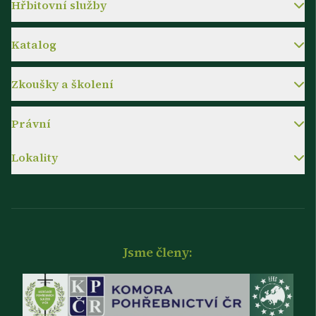
Hřbitovní služby
Katalog
Zkoušky a školení
Právní
Lokality
Jsme členy: