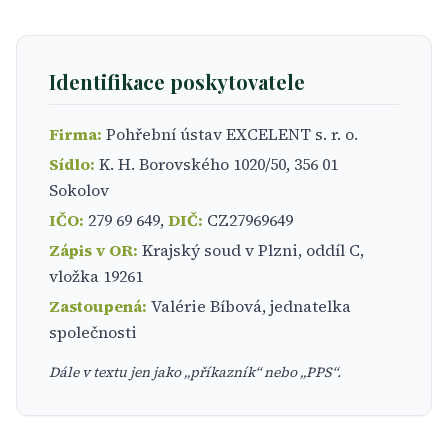
Identifikace poskytovatele
Firma:
Pohřební ústav EXCELENT s. r. o.
Sídlo:
K. H. Borovského 1020/50, 356 01
Sokolov
IČO:
279 69 649,
DIČ:
CZ27969649
Zápis v OR:
Krajský soud v Plzni, oddíl C,
vložka 19261
Zastoupená:
Valérie Bíbová, jednatelka
společnosti
Dále v textu jen jako „příkazník“ nebo „PPS“.