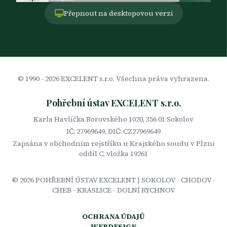
Přepnout na desktopovou verzi
© 1990 -
2026
EXCELENT s.r.o. Všechna práva vyhrazena.
Pohřební ústav EXCELENT s.r.o.
Karla Havlíčka Borovského 1020, 356 01 Sokolov
IČ: 27969649, DIČ: CZ27969649
Zapsána v obchodním rejstříku u Krajského soudu v Plzni
oddíl C, vložka 19261
©
2026
POHŘEBNÍ ÚSTAV EXCELENT | SOKOLOV - CHODOV -
CHEB - KRASLICE - DOLNÍ RYCHNOV
OCHRANA ÚDAJŮ
WEBDESIGN