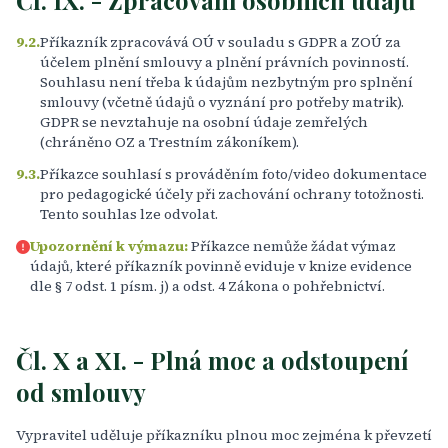
Čl. IX. - Zpracování osobních údajů
9.2.
Příkazník zpracovává OÚ v souladu s GDPR a ZOÚ za
účelem plnění smlouvy a plnění právních povinností.
Souhlasu není třeba k údajům nezbytným pro splnění
smlouvy (včetně údajů o vyznání pro potřeby matrik).
GDPR se nevztahuje na osobní údaje zemřelých
(chráněno OZ a Trestním zákoníkem).
9.3.
Příkazce souhlasí s prováděním foto/video dokumentace
pro pedagogické účely při zachování ochrany totožnosti.
Tento souhlas lze odvolat.
Upozornění k výmazu:
Příkazce nemůže žádat výmaz
údajů, které příkazník povinně eviduje v knize evidence
dle § 7 odst. 1 písm. j) a odst. 4 Zákona o pohřebnictví.
Čl. X a XI. - Plná moc a odstoupení
od smlouvy
Vypravitel uděluje příkazníku plnou moc zejména k převzetí