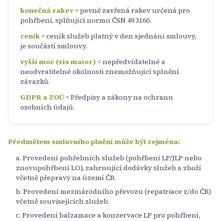
konečná rakev
= pevně zavřená rakev určená pro
pohřbení, splňující normu ČSN 49 3160.
ceník
= ceník služeb platný v den sjednání smlouvy,
je součástí smlouvy.
vyšší moc (vis maior)
= nepředvídatelné a
neodvratitelné okolnosti znemožňující splnění
závazků.
GDPR a ZOÚ
= Předpisy a zákony na ochranu
osobních údajů.
Předmětem smluvního plnění může být zejména:
Provedení pohřebních služeb (pohřbení LP/JLP nebo
znovupohřbení LO), zahrnující dodávky služeb a zboží
včetně přepravy na území ČR.
Provedení mezinárodního převozu (repatriace z/do ČR)
včetně souvisejících služeb.
Provedení balzamace a konzervace LP pro pohřbení,