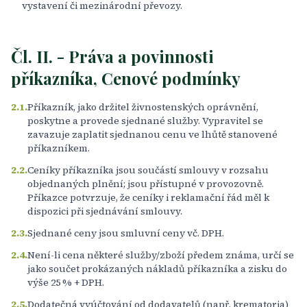
vystavení či mezinárodní převozy.
Čl. II. - Práva a povinnosti
příkazníka, Cenové podmínky
2.1.
Příkazník, jako držitel živnostenských oprávnění,
poskytne a provede sjednané služby. Vypravitel se
zavazuje zaplatit sjednanou cenu ve lhůtě stanovené
příkazníkem.
2.2.
Ceníky příkazníka jsou součástí smlouvy v rozsahu
objednaných plnění; jsou přístupné v provozovně.
Příkazce potvrzuje, že ceníky i reklamační řád měl k
dispozici při sjednávání smlouvy.
2.3.
Sjednané ceny jsou smluvní ceny vč. DPH.
2.4.
Není-li cena některé služby/zboží předem známa, určí se
jako součet prokázaných nákladů příkazníka a zisku do
výše 25 % + DPH.
2.5.
Dodatečná vyúčtování od dodavatelů (např. krematoria)