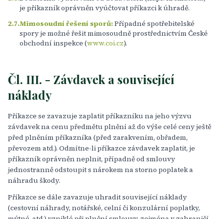
je příkazník oprávněn vyúčtovat příkazci k úhradě.
2.7.
Mimosoudní řešení sporů:
Případné spotřebitelské
spory je možné řešit mimosoudně prostřednictvím České
obchodní inspekce (
www.coi.cz
).
Čl. III. - Závdavek a související
náklady
Příkazce se zavazuje zaplatit příkazníku na jeho výzvu
závdavek na cenu předmětu plnění až do výše celé ceny ještě
před plněním příkazníka (před zarakvením, obřadem,
převozem atd.). Odmítne-li příkazce závdavek zaplatit, je
příkazník oprávněn neplnit, případně od smlouvy
jednostranně odstoupit s nárokem na storno poplatek a
náhradu škody.
Příkazce se dále zavazuje uhradit související náklady
(cestovní náhrady, notářské, celní či konzulární poplatky,
mýtné, atd.) vzniklé při plnění smlouvy, zejména v zahraničí.