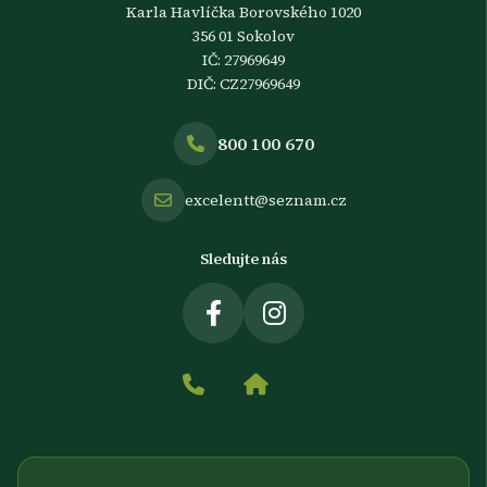
Karla Havlíčka Borovského 1020
356 01 Sokolov
IČ: 27969649
DIČ: CZ27969649
800 100 670
excelentt@seznam.cz
Sledujte nás