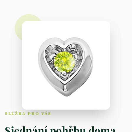
Důstojné rozloučení s
lidským dotekem.
Jsme tu pro Vás v nejtěžších chvílích života.
NONSTOP 800 100 670
SLUŽBA PRO VÁS
Sjednání pohřbu doma