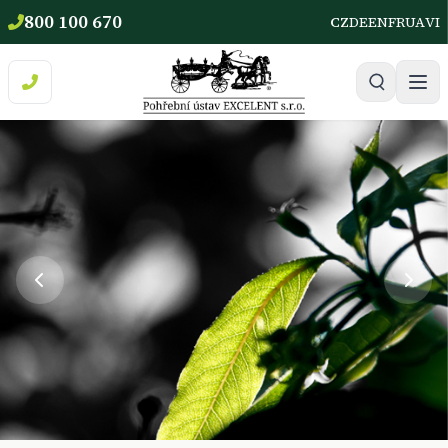
800 100 670
CZ
DE
EN
FR
UA
VI
Pohřební služba Sokolov, Cheb a Karlovarský kraj | Pohřebn