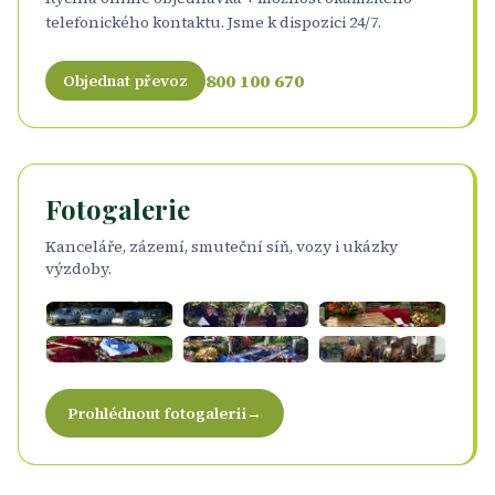
telefonického kontaktu. Jsme k dispozici 24/7.
800 100 670
Objednat převoz
Fotogalerie
Kanceláře, zázemí, smuteční síň, vozy i ukázky
výzdoby.
Prohlédnout fotogalerii
→