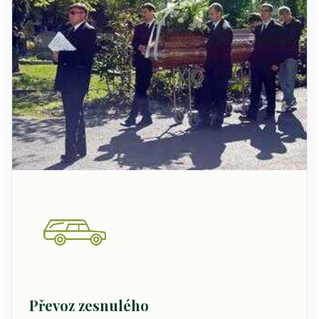
Převoz zesnulého