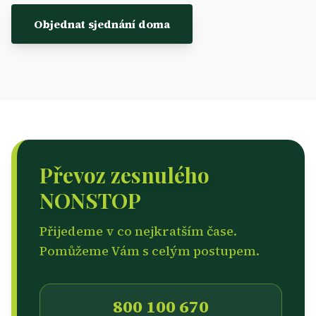
Objednat sjednání doma
Převoz zesnulého
NONSTOP
Přijedeme v co nejkratším čase.
Pomůžeme Vám s celým postupem.
800 100 670