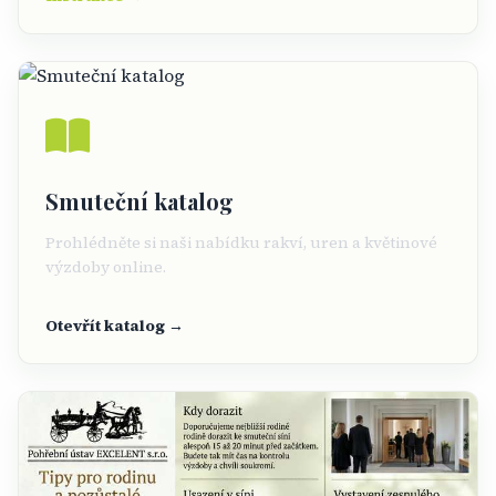
Smuteční katalog
Prohlédněte si naši nabídku rakví, uren a květinové
výzdoby online.
Otevřít katalog →