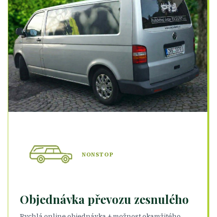
NONSTOP
Objednávka převozu zesnulého
Rychlá online objednávka + možnost okamžitého