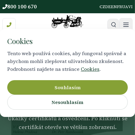
800 100 670
CZ
DE
EN
FR
UA
VI
Cookies
Tento web používá cookies, aby fungoval správně a
abychom mohli zlepšovat uživatelskou zkušenost.
ZKOUŠKY
Podrobnosti najdete na stránce
Cookies
.
Certifikáty a oprávnění
pohřební služby
Souhlasím
Nesouhlasím
Ukázky certifikátů a osvědčení. Po kliknutí se
certifikát otevře ve větším zobrazení.