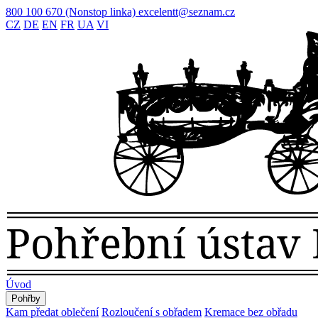
800 100 670
(Nonstop linka)
excelentt@seznam.cz
CZ
DE
EN
FR
UA
VI
Úvod
Pohřby
Kam předat oblečení
Rozloučení s obřadem
Kremace bez obřadu