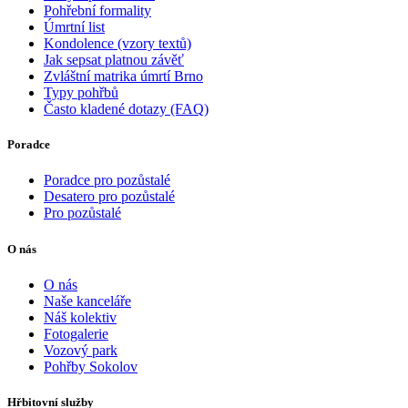
Pohřební formality
Úmrtní list
Kondolence (vzory textů)
Jak sepsat platnou závěť
Zvláštní matrika úmrtí Brno
Typy pohřbů
Často kladené dotazy (FAQ)
Poradce
Poradce pro pozůstalé
Desatero pro pozůstalé
Pro pozůstalé
O nás
O nás
Naše kanceláře
Náš kolektiv
Fotogalerie
Vozový park
Pohřby Sokolov
Hřbitovní služby