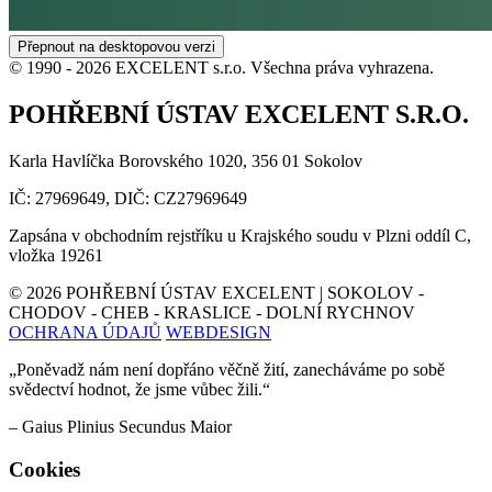
Přepnout na desktopovou verzi
© 1990 -
2026
EXCELENT s.r.o. Všechna práva vyhrazena.
POHŘEBNÍ ÚSTAV EXCELENT S.R.O.
Karla Havlíčka Borovského 1020, 356 01 Sokolov
IČ: 27969649, DIČ: CZ27969649
Zapsána v obchodním rejstříku u Krajského soudu v Plzni oddíl C,
vložka 19261
©
2026
POHŘEBNÍ ÚSTAV EXCELENT | SOKOLOV -
CHODOV - CHEB - KRASLICE - DOLNÍ RYCHNOV
OCHRANA ÚDAJŮ
WEBDESIGN
„Poněvadž nám není dopřáno věčně žití, zanecháváme po sobě
svědectví hodnot, že jsme vůbec žili.“
– Gaius Plinius Secundus Maior
Cookies