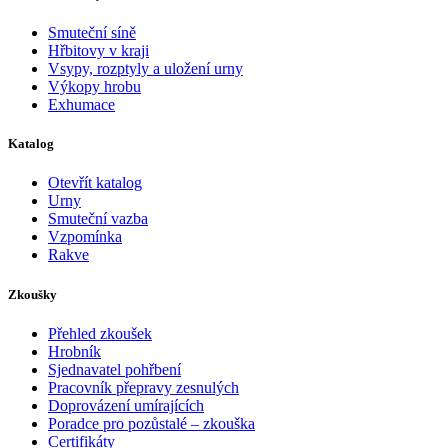
Smuteční síně
Hřbitovy v kraji
Vsypy, rozptyly a uložení urny
Výkopy hrobu
Exhumace
Katalog
Otevřít katalog
Urny
Smuteční vazba
Vzpomínka
Rakve
Zkoušky
Přehled zkoušek
Hrobník
Sjednavatel pohřbení
Pracovník přepravy zesnulých
Doprovázení umírajících
Poradce pro pozůstalé – zkouška
Certifikáty