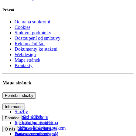
Právní
Ochrana soukromí
Cookies
Smluvní podmínky
Odstoupení od smlouvy
Reklamační řád
Dokumenty ke stažení
Webdesign
Mapa stránek
Kontakty
Mapa stránek
Pohřební služby
Úvod
Informace
Služby
Přehled služeb
Co dělat při úmrtí
Poradce
Sjednání pohřbu doma
Jak objednat pohřeb
Pohřby s lidským dotekem
Průvodce obřadem
Poradce pro pozůstalé
O nás
Převoz zesnulého
Rady a poradenství
Desatero pro pozůstalé