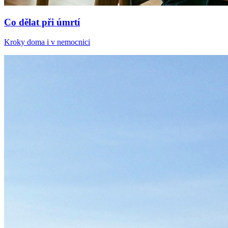
Co dělat při úmrtí
Kroky doma i v nemocnici