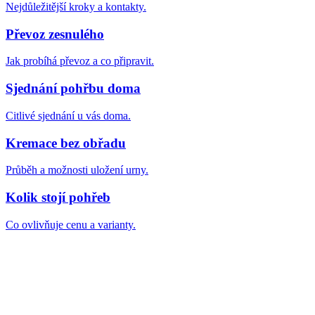
Nejdůležitější kroky a kontakty.
Převoz zesnulého
Jak probíhá převoz a co připravit.
Sjednání pohřbu doma
Citlivé sjednání u vás doma.
Kremace bez obřadu
Průběh a možnosti uložení urny.
Kolik stojí pohřeb
Co ovlivňuje cenu a varianty.