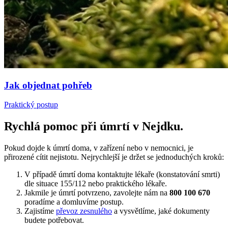
Jak objednat pohřeb
Praktický postup
Rychlá pomoc při úmrtí v Nejdku.
Pokud dojde k úmrtí doma, v zařízení nebo v nemocnici, je
přirozené cítit nejistotu. Nejrychlejší je držet se jednoduchých kroků:
V případě úmrtí doma kontaktujte lékaře (konstatování smrti)
dle situace 155/112 nebo praktického lékaře.
Jakmile je úmrtí potvrzeno, zavolejte nám na
800 100 670
poradíme a domluvíme postup.
Zajistíme
převoz zesnulého
a vysvětlíme, jaké dokumenty
budete potřebovat.