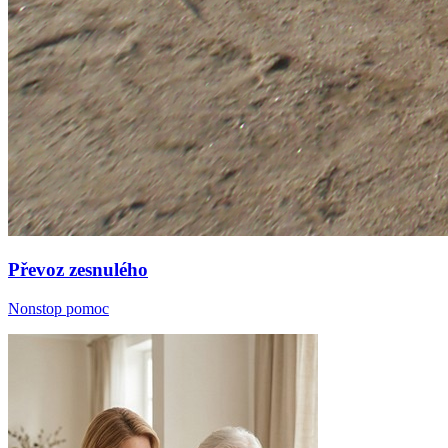
Převoz zesnulého
Nonstop pomoc