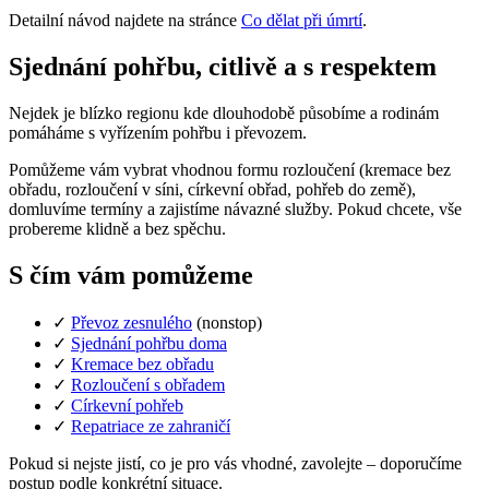
Detailní návod najdete na stránce
Co dělat při úmrtí
.
Sjednání pohřbu, citlivě a s respektem
Nejdek je blízko regionu kde dlouhodobě působíme a rodinám
pomáháme s vyřízením pohřbu i převozem.
Pomůžeme vám vybrat vhodnou formu rozloučení (kremace bez
obřadu, rozloučení v síni, církevní obřad, pohřeb do země),
domluvíme termíny a zajistíme návazné služby. Pokud chcete, vše
probereme klidně a bez spěchu.
S čím vám pomůžeme
✓
Převoz zesnulého
(nonstop)
✓
Sjednání pohřbu doma
✓
Kremace bez obřadu
✓
Rozloučení s obřadem
✓
Církevní pohřeb
✓
Repatriace ze zahraničí
Pokud si nejste jistí, co je pro vás vhodné, zavolejte – doporučíme
postup podle konkrétní situace.