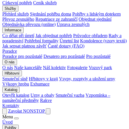
Církevní pohřeb
Ceník služeb
Služby
Přehled služeb
Sjednání pohřbu doma
Pohřby s lidským dotekem
Převoz zesnulého
Repatriace ze zahraničí
Objednat sjednání
Objednávka převozu (online)
Úprava zesnulých
Informace
Co dělat při úmrtí
Jak objednat pohřeb
Průvodce obřadem
Rady a
poradenství
Pohřební formality
Úmrtní list
Kondolence (vzory textů)
Jak sepsat platnou závěť
Časté dotazy (FAQ)
Poradce
Poradce pro pozůstalé
Desatero pro pozůstalé
Pro pozůstalé
O nás
O nás
Naše kanceláře
Náš kolektiv
Fotogalerie
Vozový park
Hřbitovní
Smuteční síně
Hřbitovy v kraji
Vsypy, rozptyly a uložení urny
Výkopy hrobu
Exhumace
Katalog
Otevřít katalog
Urny a obaly
Smuteční vazba
Vzpomínka –
památeční předměty
Rakve
Kontakty
Zavolat NONSTOP
Menu
Úvod
Pohřby