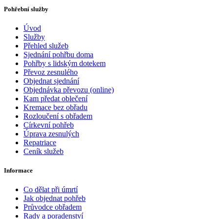
Pohřební služby
Úvod
Služby
Přehled služeb
Sjednání pohřbu doma
Pohřby s lidským dotekem
Převoz zesnulého
Objednat sjednání
Objednávka převozu (online)
Kam předat oblečení
Kremace bez obřadu
Rozloučení s obřadem
Církevní pohřeb
Úprava zesnulých
Repatriace
Ceník služeb
Informace
Co dělat při úmrtí
Jak objednat pohřeb
Průvodce obřadem
Rady a poradenství