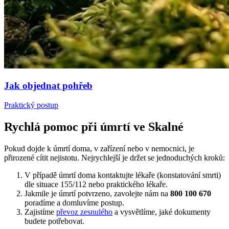
Jak objednat pohřeb
Praktický postup
Rychlá pomoc při úmrtí ve Skalné
Pokud dojde k úmrtí doma, v zařízení nebo v nemocnici, je
přirozené cítit nejistotu. Nejrychlejší je držet se jednoduchých kroků:
V případě úmrtí doma kontaktujte lékaře (konstatování smrti)
dle situace 155/112 nebo praktického lékaře.
Jakmile je úmrtí potvrzeno, zavolejte nám na
800 100 670
poradíme a domluvíme postup.
Zajistíme
převoz zesnulého
a vysvětlíme, jaké dokumenty
budete potřebovat.