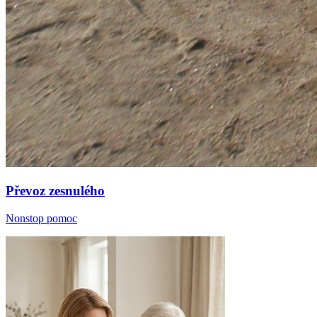
Převoz zesnulého
Nonstop pomoc