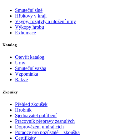
Smuteční síně
Hřbitovy v kraji
Vsypy, rozptyly a uložení urny
Výkopy hrobu
Exhumace
Katalog
Otevřít katalog
Urny
Smuteční vazba
Vzpomínka
Rakve
Zkoušky
Přehled zkoušek
Hrobník
Sjednavatel pohřbení
Pracovník přepravy zesnulých
Doprovázení umírajících
Poradce pro pozůstalé – zkouška
Certifikáty