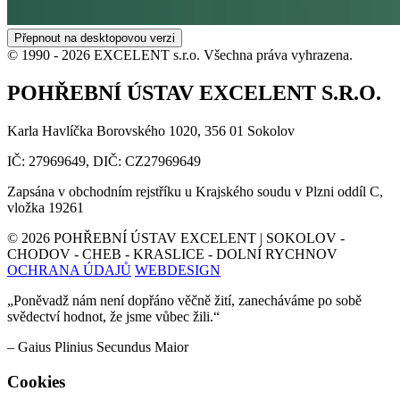
Přepnout na desktopovou verzi
© 1990 -
2026
EXCELENT s.r.o. Všechna práva vyhrazena.
POHŘEBNÍ ÚSTAV EXCELENT S.R.O.
Karla Havlíčka Borovského 1020, 356 01 Sokolov
IČ: 27969649, DIČ: CZ27969649
Zapsána v obchodním rejstříku u Krajského soudu v Plzni oddíl C,
vložka 19261
©
2026
POHŘEBNÍ ÚSTAV EXCELENT | SOKOLOV -
CHODOV - CHEB - KRASLICE - DOLNÍ RYCHNOV
OCHRANA ÚDAJŮ
WEBDESIGN
„Poněvadž nám není dopřáno věčně žití, zanecháváme po sobě
svědectví hodnot, že jsme vůbec žili.“
– Gaius Plinius Secundus Maior
Cookies