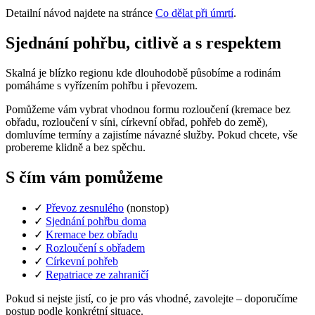
Detailní návod najdete na stránce
Co dělat při úmrtí
.
Sjednání pohřbu, citlivě a s respektem
Skalná je blízko regionu kde dlouhodobě působíme a rodinám
pomáháme s vyřízením pohřbu i převozem.
Pomůžeme vám vybrat vhodnou formu rozloučení (kremace bez
obřadu, rozloučení v síni, církevní obřad, pohřeb do země),
domluvíme termíny a zajistíme návazné služby. Pokud chcete, vše
probereme klidně a bez spěchu.
S čím vám pomůžeme
✓
Převoz zesnulého
(nonstop)
✓
Sjednání pohřbu doma
✓
Kremace bez obřadu
✓
Rozloučení s obřadem
✓
Církevní pohřeb
✓
Repatriace ze zahraničí
Pokud si nejste jistí, co je pro vás vhodné, zavolejte – doporučíme
postup podle konkrétní situace.