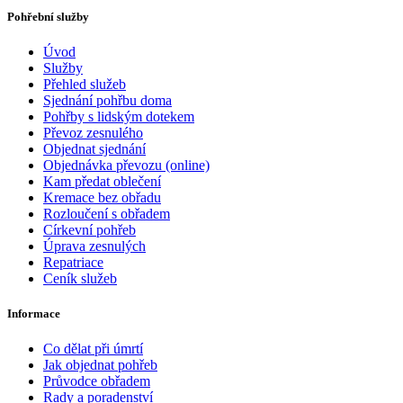
Pohřební služby
Úvod
Služby
Přehled služeb
Sjednání pohřbu doma
Pohřby s lidským dotekem
Převoz zesnulého
Objednat sjednání
Objednávka převozu (online)
Kam předat oblečení
Kremace bez obřadu
Rozloučení s obřadem
Církevní pohřeb
Úprava zesnulých
Repatriace
Ceník služeb
Informace
Co dělat při úmrtí
Jak objednat pohřeb
Průvodce obřadem
Rady a poradenství