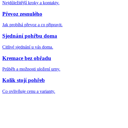
Nejdůležitější kroky a kontakty.
Převoz zesnulého
Jak probíhá převoz a co připravit.
Sjednání pohřbu doma
Citlivé sjednání u vás doma.
Kremace bez obřadu
Průběh a možnosti uložení urny.
Kolik stojí pohřeb
Co ovlivňuje cenu a varianty.