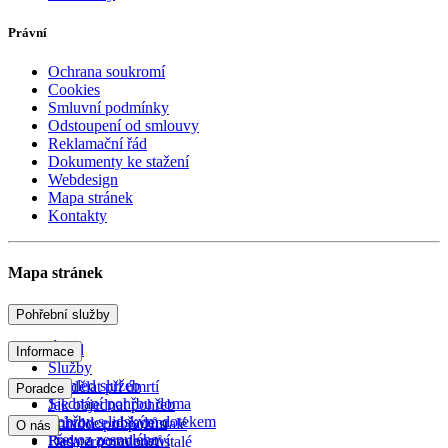
Právní
Ochrana soukromí
Cookies
Smluvní podmínky
Odstoupení od smlouvy
Reklamační řád
Dokumenty ke stažení
Webdesign
Mapa stránek
Kontakty
Mapa stránek
Pohřební služby
Úvod
Informace
Služby
Přehled služeb
Co dělat při úmrtí
Poradce
Sjednání pohřbu doma
Jak objednat pohřeb
Pohřby s lidským dotekem
Průvodce obřadem
Poradce pro pozůstalé
O nás
Převoz zesnulého
Rady a poradenství
Desatero pro pozůstalé