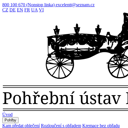
800 100 670
(Nonstop linka)
excelentt@seznam.cz
CZ
DE
EN
FR
UA
VI
Úvod
Pohřby
Kam předat oblečení
Rozloučení s obřadem
Kremace bez obřadu