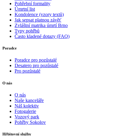
Pohřební formality
Úmrtní list
Kondolence (vzory textů)
Jak sepsat platnou závěť
Zvláštní matrika úmrtí Brno
Typy pohřbů
Často kladené dotazy (FAQ)
Poradce
Poradce pro pozůstalé
Desatero pro pozůstalé
Pro pozůstalé
O nás
O nás
Naše kanceláře
Náš kolektiv
Fotogalerie
Vozový park
Pohřby Sokolov
Hřbitovní služby