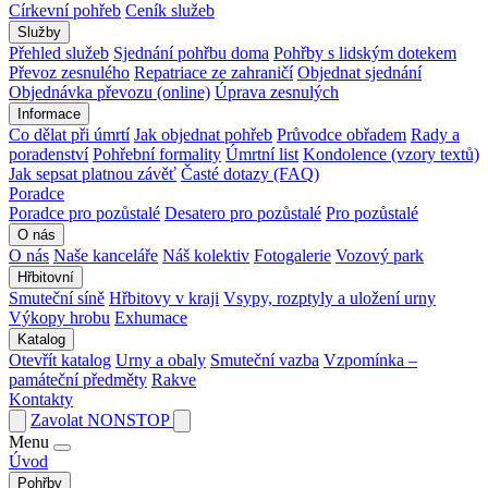
Církevní pohřeb
Ceník služeb
Služby
Přehled služeb
Sjednání pohřbu doma
Pohřby s lidským dotekem
Převoz zesnulého
Repatriace ze zahraničí
Objednat sjednání
Objednávka převozu (online)
Úprava zesnulých
Informace
Co dělat při úmrtí
Jak objednat pohřeb
Průvodce obřadem
Rady a
poradenství
Pohřební formality
Úmrtní list
Kondolence (vzory textů)
Jak sepsat platnou závěť
Časté dotazy (FAQ)
Poradce
Poradce pro pozůstalé
Desatero pro pozůstalé
Pro pozůstalé
O nás
O nás
Naše kanceláře
Náš kolektiv
Fotogalerie
Vozový park
Hřbitovní
Smuteční síně
Hřbitovy v kraji
Vsypy, rozptyly a uložení urny
Výkopy hrobu
Exhumace
Katalog
Otevřít katalog
Urny a obaly
Smuteční vazba
Vzpomínka –
památeční předměty
Rakve
Kontakty
Zavolat NONSTOP
Menu
Úvod
Pohřby