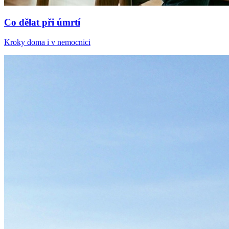
Co dělat při úmrtí
Kroky doma i v nemocnici