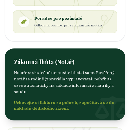
Poradce pro pozůstalé
Odborná pomoc při zvládání zármutku.
Zákonná lhůta (Notář)
Notáře si skutečně nemusíte hledat sami. Pověřený
notář se rodině (zpravidla vypravovateli pohřbu)
ozve automaticky na základě informací z matriky a
soudu.
Uchovejte si fakturu za pohřeb, započítává se do
nákladů dědického řízení.