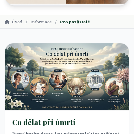
Úvod
/
Informace
/
Pro pozůstalé
Co dělat při úmrtí
První kroky doma i ve zdravotnickém zařízení