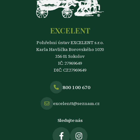
EXCELENT
Pohřební ústav EXCELENT s.r.o.
Karla Havlíčka Borovského 1020
356 01 Sokolov
IČ: 27969649
DIČ: CZ27969649
800 100 670
excelentt@seznam.cz
Sledujte nás