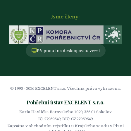
Jsme členy:
Přepnout na desktopovou verzi
© 1990 -
2026
EXCELENT s.r.o. Všechna práva vyhrazena.
Pohřební ústav EXCELENT s.r.o.
Karla Havlíčka Borovského 1020, 356 01 Sokolov
IČ: 27969649, DIČ: CZ27969649
Zapsána v obchodním rejstříku u Krajského soudu v Plzni