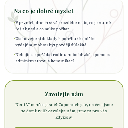
Na co je dobré myslet
•
V prvních dnech si vše rozdělte na to, co je nutné
řešit hned a co může počkat.
•
Uschovejte si doklady k pohřbu i k dalším
výdajům, mohou být později důležité.
•
Nebojte se požádat rodinu nebo blízké o pomoc s
administrativou a komunikací.
Zavolejte nám
Není Vám něco jasné? Zapomněli jste, na čem jsme
se domluvili? Zavolejte nám, jsme tu pro Vás
kdykoliv.