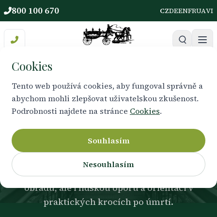
800 100 670
CZ
DE
EN
FR
UA
VI
Cookies
Tento web používá cookies, aby fungoval správně a
abychom mohli zlepšovat uživatelskou zkušenost.
PRAKTICKÁ POMOC A OPORA
Podrobnosti najdete na stránce
Cookies
.
Pro pozůstalé
Souhlasím
Ztráta blízkého člověka je nesmírně těžká.
Nesouhlasím
Nabízíme Vám nejen profesionální zajištění
obřadu, ale i lidskou oporu a orientaci v
praktických krocích po úmrtí.