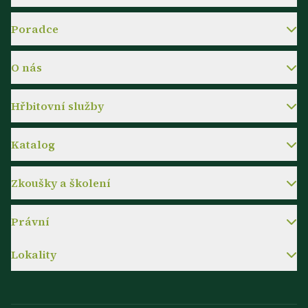
Poradce
O nás
Hřbitovní služby
Katalog
Zkoušky a školení
Právní
Lokality