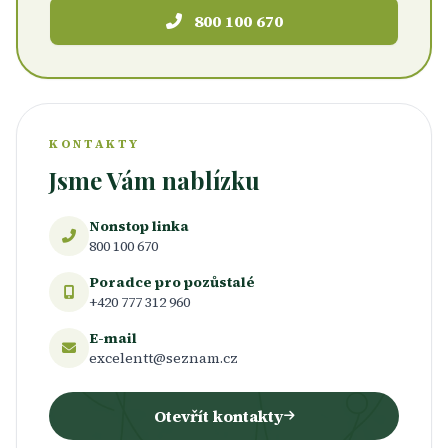
800 100 670
KONTAKTY
Jsme Vám nablízku
Nonstop linka
800 100 670
Poradce pro pozůstalé
+420 777 312 960
E-mail
excelentt@seznam.cz
Otevřít kontakty