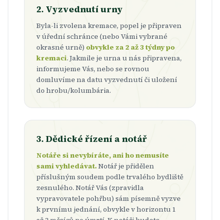
2. Vyzvednutí urny
Byla-li zvolena kremace, popel je připraven
v úřední schránce (nebo Vámi vybrané
okrasné urně)
obvykle za 2 až 3 týdny po
kremaci
. Jakmile je urna u nás připravena,
informujeme Vás, nebo se rovnou
domluvíme na datu vyzvednutí či uložení
do hrobu/kolumbária.
3. Dědické řízení a notář
Notáře si nevybíráte, ani ho nemusíte
sami vyhledávat.
Notář je přidělen
příslušným soudem podle trvalého bydliště
zesnulého. Notář Vás (zpravidla
vypravovatele pohřbu) sám písemně vyzve
k prvnímu jednání, obvykle v horizontu 1
až 3 měsíců po úmrtí. K notáři budete